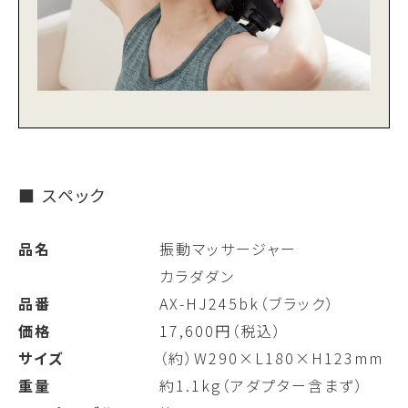
■ スペック
品名
振動マッサージャー
カラダダン
品番
AX-HJ245bk（ブラック）
価格
17,600円（税込）
サイズ
（約）W290×L180×H123mm
重量
約1.1kg（アダプター含まず）