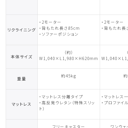
・2モーター
・2モーター
・背もたれ長さ85cm
・背もたれ長さ
リクライニング
・ソファーポジション
（約）
本体サイズ
W1,040×L1,980×H620mm
W1,040×L
約45kg
約
重量
・マットレス分離タイプ
・マットレス
・高反発ウレタン（特殊スリッ
・プロファイ
マットレス
ト）
フリーキャスター
ワンウェ