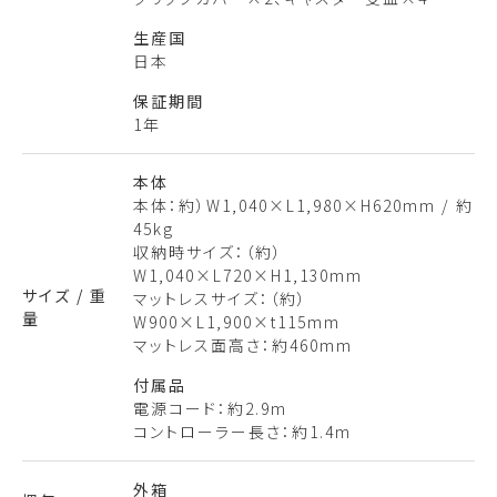
生産国
日本
保証期間
1年
本体
本体：約）W1,040×L1,980×H620mm / 約
45kg
収納時サイズ：（約）
W1,040×L720×H1,130mm
サイズ / 重
マットレスサイズ：（約）
量
W900×L1,900×t115mm
マットレス面高さ：約460mm
付属品
電源コード：約2.9m
コントローラー長さ：約1.4m
外箱