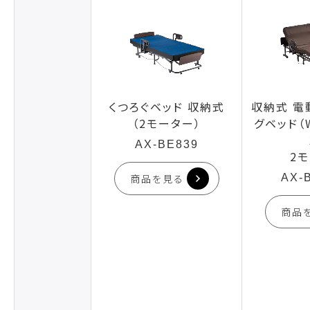
くつろぐベッド 収納式
収納式 電
（2モーター）
グベッド（
AX-BE839
2
商品を見る
AX-
商品