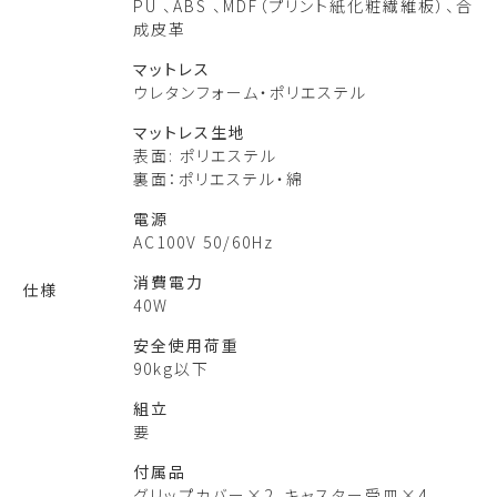
PU 、ABS 、MDF（プリント紙化粧繊維板）、合
成皮革
マットレス
ウレタンフォーム・ポリエステル
マットレス生地
表面: ポリエステル
裏面：ポリエステル・綿
電源
AC100V 50/60Hz
消費電力
仕様
40W
安全使用荷重
90kg以下
組立
要
付属品
グリップカバー×2、キャスター受皿×4