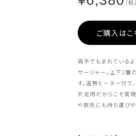
¥6,380
（税
ご購入はこ
両手でもまれているよ
サージャー。上下2層
す。温熱ヒーター付で
片足用だからこそ実現
gr（グレー）
や旅先にも持ち運びや