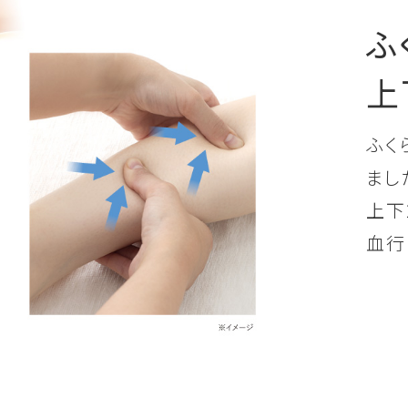
ふ
上
ふく
まし
上下
血行