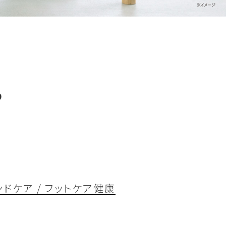
ゅ
ドケア / フットケア
健康