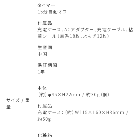
タイマー
15分自動オフ
付属品
充電ケース、ACアダプター、充電ケーブル、粘
着シール（無香18枚、よもぎ12枚）
生産国
中国
保証期間
1年
本体
（約）φ46×H22mm / 約30g（個）
サイズ / 重
付属品
量
充電ケース：（約）W115×L60×H36mm /
約60g
化粧箱