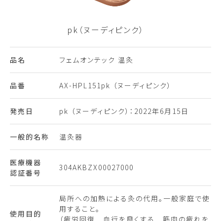
pk（ヌーディピンク）
品名
フェムオンテック 温灸
品番
AX-HPL151pk （ヌーディピンク）
発売日
pk （ヌーディピンク）：2022年6月15日
一般的名称
温灸器
医療機器
304AKBZX00027000
認証番号
局所への加熱による灸の代用。一般家庭で使
用すること。
使用目的
（疲労回復 血行を良くする 筋肉の疲れを