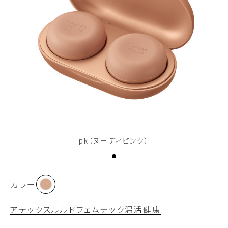
pk（ヌーディピンク）
カラー
アテックスルルド
フェムテック
温活
健康