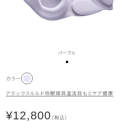
パープル
カラー
アテックスルルド
快眠
寝具
温活
目もとケア
健康
¥12,800
（税込）