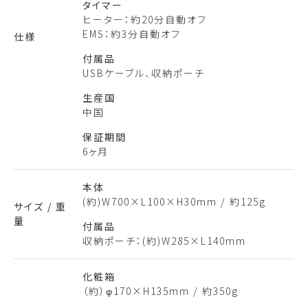
タイマー
ヒーター：約20分自動オフ
EMS：約3分自動オフ
仕様
付属品
USBケーブル、収納ポーチ
生産国
中国
保証期間
6ヶ月
本体
(約)W700×L100×H30mm / 約125g
サイズ / 重
量
付属品
収納ポーチ：(約)W285×L140mm
化粧箱
（約）φ170×H135mm / 約350g