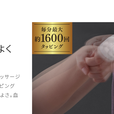
よく
マッサージ
ピング
よさ。血