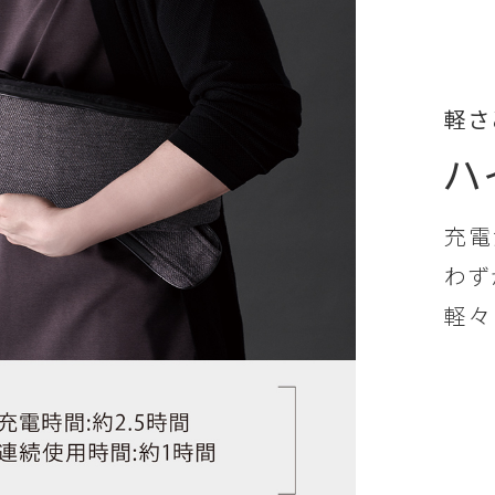
軽さ
ハ
充電
わず
軽々