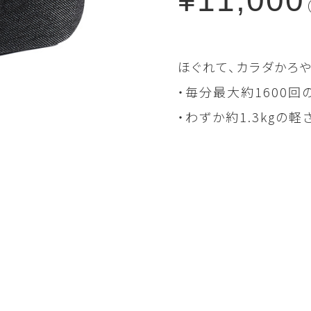
¥11,000
ほぐれて、カラダかろ
・毎分最大約1600回
・わずか約1.3kgの
gr（グレー）