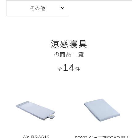
その他
涼感寝具
の商品一覧
14
全
件
SOYO ジュニアSOYO用カ
AX-BSA613