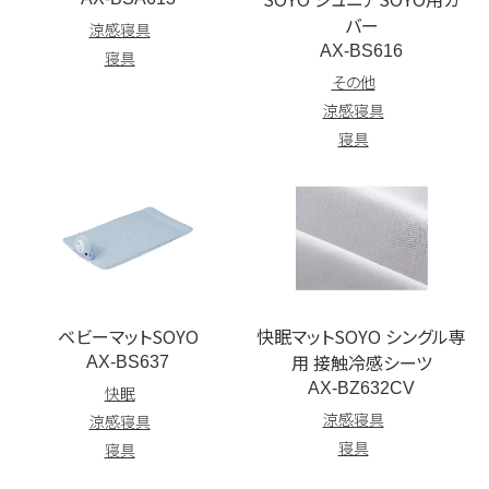
バー
涼感寝具
AX-BS616
寝具
その他
涼感寝具
寝具
ベビーマットSOYO
快眠マットSOYO シングル専
用 接触冷感シーツ
AX-BS637
AX-BZ632CV
快眠
涼感寝具
涼感寝具
寝具
寝具