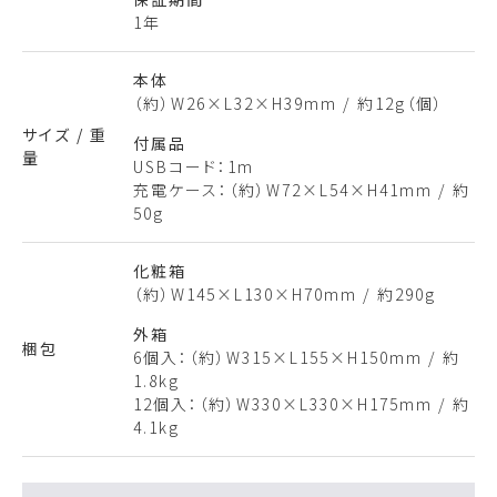
1年
本体
（約）W26×L32×H39mm / 約12g（個）
サイズ / 重
付属品
量
USBコード：1m
充電ケース：（約）W72×L54×H41mm / 約
50g
化粧箱
（約）W145×L130×H70mm / 約290g
外箱
梱包
6個入：（約）W315×L155×H150mm / 約
1.8kg
12個入：（約）W330×L330×H175mm / 約
4.1kg