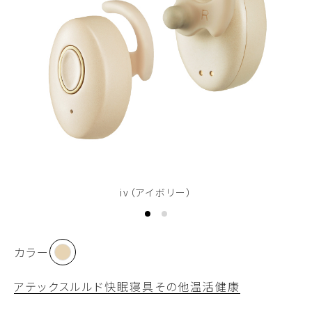
iv（アイボリー）
カラー
アテックスルルド
快眠
寝具
その他
温活
健康