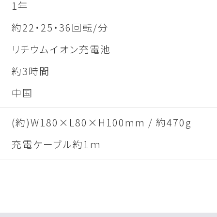
1年
約22・25・36回転/分
リチウムイオン充電池
約3時間
中国
(約)W180×L80×H100mm / 約470g
充電ケーブル約1ｍ